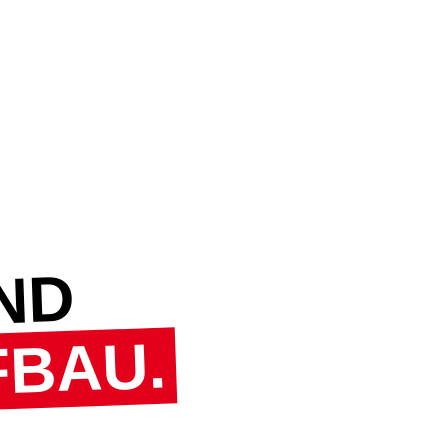
IND
FBAU.